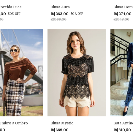
Torcida Luce
Blusa Aura
Blusa Hem
,00
R$283,00
R$274,00
-
50
%
OFF
-
50
%
OFF
00
R$566,00
R$548,00
 Ombro a Ombro
Blusa Mystic
Bata Antin
,00
R$689,00
R$310,50
-