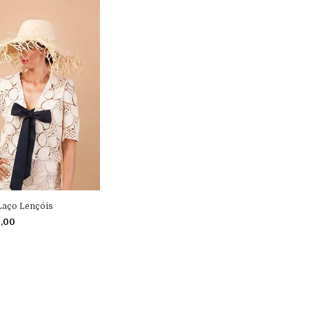
Laço Lençóis
0,00