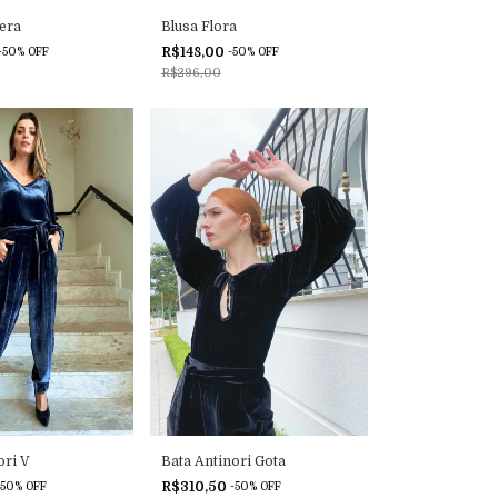
era
Blusa Flora
R$148,00
-
50
%
OFF
-
50
%
OFF
R$296,00
ori V
Bata Antinori Gota
R$310,50
50
%
OFF
-
50
%
OFF