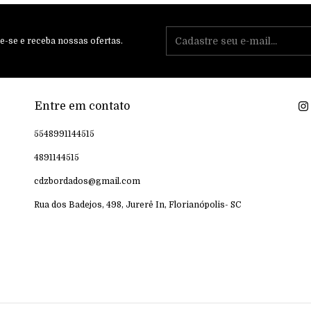
e-se e receba nossas ofertas.
Entre em contato
5548991144515
4891144515
cdzbordados@gmail.com
Rua dos Badejos, 498, Jurerê In, Florianópolis- SC