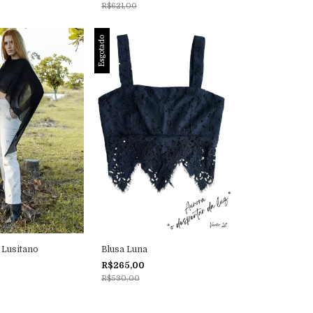
R$621,00
Esgotado
 Lusitano
Blusa Luna
R$265,00
R$530,00