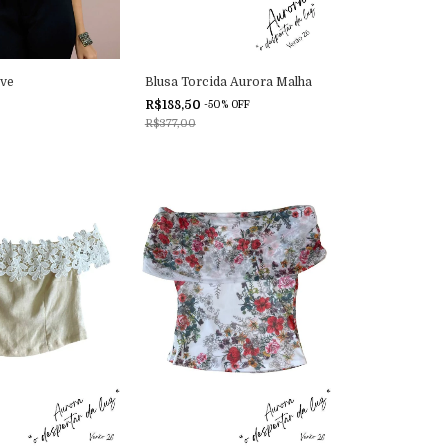
eve
Blusa Torcida Aurora Malha
R$188,50
-
50
%
OFF
R$377,00