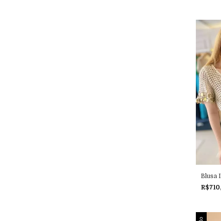
Blusa I
R$710