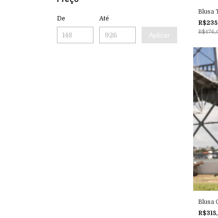
Blusa 
De
Até
R$238
R$476,
Aplicar
Blusa
R$318