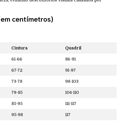
leza, evitando desconfortos visuais causados por
(em centímetros)
Cintura
Quadril
61-66
86-91
67-72
91-97
73-78
98-103
79-85
104-110
85-95
111-117
95-98
117