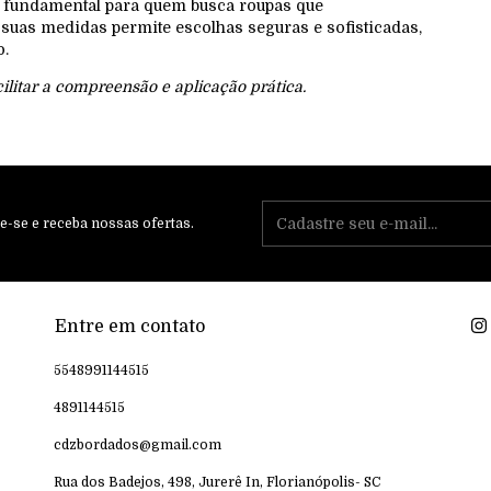
 é fundamental para quem busca roupas que
suas medidas permite escolhas seguras e sofisticadas,
o.
litar a compreensão e aplicação prática.
e-se e receba nossas ofertas.
Entre em contato
5548991144515
4891144515
cdzbordados@gmail.com
Rua dos Badejos, 498, Jurerê In, Florianópolis- SC