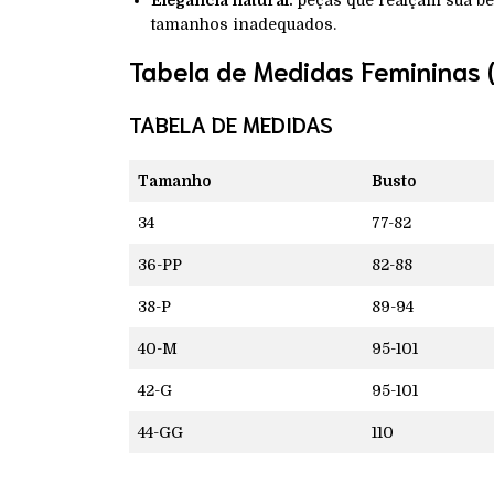
Elegância natural:
peças que realçam sua be
tamanhos inadequados.
Tabela de Medidas Femininas 
TABELA DE MEDIDAS
Tamanho
Busto
34
77-82
36-PP
82-88
38-P
89-94
40-M
95-101
42-G
95-101
44-GG
110