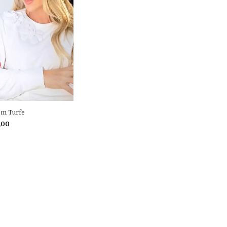
om Turfe
,00