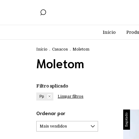
Início
Produ
Início
.
Casacos
.
Moletom
Moletom
Filtro aplicado
Pp
Limpar filtros
Ordenar por
Esgotado