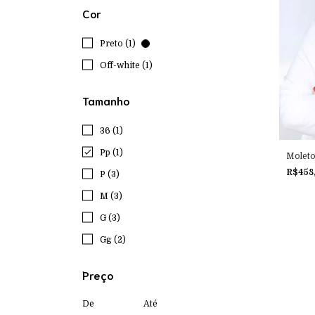
Cor
Preto (1)
Off-white (1)
Tamanho
36 (1)
Pp (1)
Molet
R$458
P (3)
M (3)
G (3)
Gg (2)
Preço
De
Até