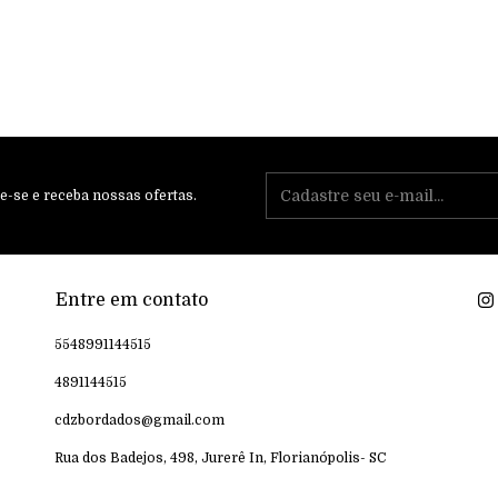
e-se e receba nossas ofertas.
Entre em contato
5548991144515
4891144515
cdzbordados@gmail.com
Rua dos Badejos, 498, Jurerê In, Florianópolis- SC