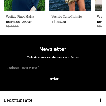
Vestido Pinot Malha
Vestido Curto Infinito
Vestid
R$249,00
R$998,00
R$717
-
50
%
OFF
R$498,00
R$1.43
Newsletter
Cadastre-se e receba nossas ofertas.
Departamentos