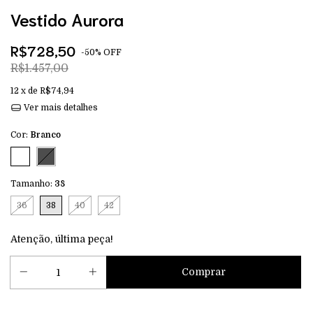
Vestido Aurora
R$728,50
-
50
%
OFF
R$1.457,00
12
x de
R$74,94
Ver mais detalhes
Cor:
Branco
Tamanho:
38
36
38
40
42
Atenção, última peça!